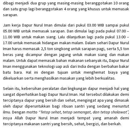
dibagi menjadi dua grup yang masing-masing beranggotakan 10 orang
dan satu grup lagi beranggotakan 4 orang yang khusus untuk memasak
sarapan.
Jam kerja Dapur Nurul Iman dimulai dari pukul 03.00 WIB sampai pukul
05.00 WIB untuk memasak sarapan. Dan dimulai lagi pada pukul 07.00 –
11.00 WIB untuk makan siang. Lalu dilanjutkan lagi pada pukul 13.00 –
17.00 untuk memasak hidangan makan malam. Dalam sehari Dapur Nurul
Iman harus memasak 2,5 ton singkong untuk sarapan pagi, serta 5,5 ton
beras yang dicampur dengan jagung untuk makan siang dan makan
malam. Untuk dapat memasak bahan makanan sebanyak itu, Dapur Nurul
Iman menggunakan teknologi uap asli dari India dengan berbahan bakar
batu bara. Hal ini dengan tujuan untuk menghemat biaya yang
dikeluarkan serta menghasilkan masakan yang lebih berkualitas.
Selain itu, kebersihan peralatan dan lingkungan dapur menjadi hal yang
sangat diperhatikan bagi Dapur Nurul Iman. Hal tersebut dilakukan demi
terciptanya dapur yang bersih dan sehat, mengingat apa yang dimasak
oleh dapur diperuntukkan bagi ribuan santri yang sedang menuntut
ilmu. Dengan motto
“Tetap sehat
, tetap semangat
, dan tetap sholawat
”,
insya Allah Dapur Nurul Iman menjadi tempat yang amanah demi
terciptanya makanan santri yang bersih, sehat, bergizi, dan berkah.