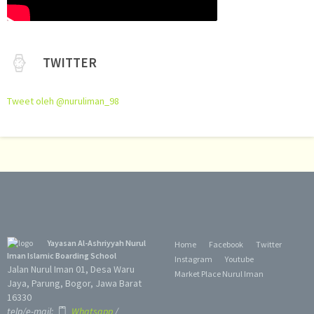
TWITTER
Tweet oleh @nuruliman_98
Yayasan Al-Ashriyyah Nurul
Home
Facebook
Twitter
Iman Islamic Boarding School
Instagram
Youtube
Jalan Nurul Iman 01, Desa Waru
Market Place Nurul Iman
Jaya, Parung, Bogor, Jawa Barat
16330
telp/e-mail:
Whatsapp
/