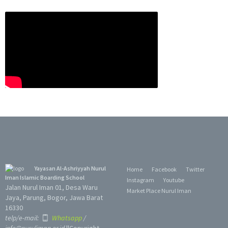
Yayasan Al-Ashriyyah Nurul
Home
Facebook
Twitter
Iman Islamic Boarding School
Instagram
Youtube
Jalan Nurul Iman 01, Desa Waru
Market Place Nurul Iman
Jaya, Parung, Bogor, Jawa Barat
16330
telp/e-mail:
Whatsapp
/
info@nuruliman.or.id
||Copyright