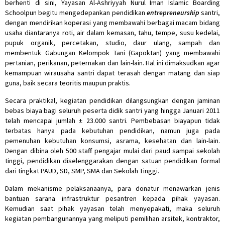
berhenti di sini, Yayasan Al-Ashriyyah Nurul Iman Islamic Boarding
Schoolpun begitu mengedepankan pendidikan
entrepreneurship
santri,
dengan mendirikan koperasi yang membawahi berbagai macam bidang
usaha diantaranya roti, air dalam kemasan, tahu, tempe, susu kedelai,
pupuk organik, percetakan, studio, daur ulang, sampah dan
membentuk Gabungan Kelompok Tani (Gapoktan) yang membawahi
pertanian, perikanan, peternakan dan lain-lain. Hal ini dimaksudkan agar
kemampuan wirausaha santri dapat terasah dengan matang dan siap
guna, baik secara teoritis maupun praktis.
Secara praktikal, kegiatan pendidikan dilangsungkan dengan jaminan
bebas biaya bagi seluruh peserta didik santri yang hingga Januari 2011
telah mencapai jumlah ± 23.000 santri. Pembebasan biayapun tidak
terbatas hanya pada kebutuhan pendidikan, namun juga pada
pemenuhan kebutuhan konsumsi, asrama, kesehatan dan lain-lain.
Dengan dibina oleh 500 staff pengajar mulai dari paud sampai sekolah
tinggi, pendidikan diselenggarakan dengan satuan pendidikan formal
dari tingkat PAUD, SD, SMP, SMA dan Sekolah Tinggi.
Dalam mekanisme pelaksanaanya, para donatur menawarkan jenis
bantuan sarana infrastruktur pesantren kepada pihak yayasan.
Kemudian saat pihak yayasan telah menyepakati, maka seluruh
kegiatan pembangunannya yang meliputi pemilihan arsitek, kontraktor,