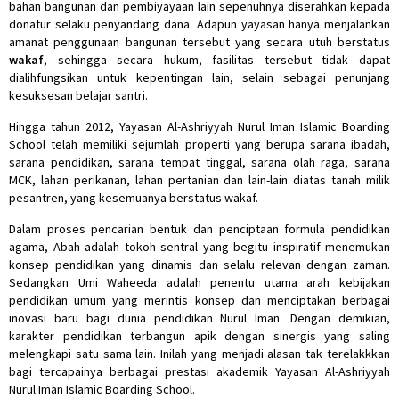
bahan bangunan dan pembiyayaan lain sepenuhnya diserahkan kepada
donatur selaku penyandang dana. Adapun yayasan hanya menjalankan
amanat penggunaan bangunan tersebut yang secara utuh berstatus
wakaf
, sehingga secara hukum, fasilitas tersebut tidak dapat
dialihfungsikan untuk kepentingan lain, selain sebagai penunjang
kesuksesan belajar santri.
Hingga tahun 2012, Yayasan Al-Ashriyyah Nurul Iman Islamic Boarding
School telah memiliki sejumlah properti yang berupa sarana ibadah,
sarana pendidikan, sarana tempat tinggal, sarana olah raga, sarana
MCK, lahan perikanan, lahan pertanian dan lain-lain diatas tanah milik
pesantren, yang kesemuanya berstatus wakaf.
Dalam proses pencarian bentuk dan penciptaan formula pendidikan
agama, Abah adalah tokoh sentral yang begitu inspiratif menemukan
konsep pendidikan yang dinamis dan selalu relevan dengan zaman.
Sedangkan Umi Waheeda adalah penentu utama arah kebijakan
pendidikan umum yang merintis konsep dan menciptakan berbagai
inovasi baru bagi dunia pendidikan Nurul Iman. Dengan demikian,
karakter pendidikan terbangun apik dengan sinergis yang saling
melengkapi satu sama lain. Inilah yang menjadi alasan tak terelakkkan
bagi tercapainya berbagai prestasi akademik Yayasan Al-Ashriyyah
Nurul Iman Islamic Boarding School.