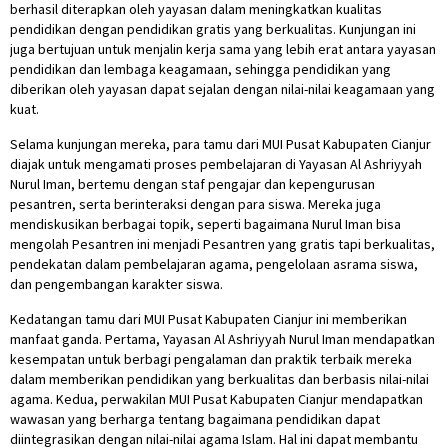
berhasil diterapkan oleh yayasan dalam meningkatkan kualitas
pendidikan dengan pendidikan gratis yang berkualitas. Kunjungan ini
juga bertujuan untuk menjalin kerja sama yang lebih erat antara yayasan
pendidikan dan lembaga keagamaan, sehingga pendidikan yang
diberikan oleh yayasan dapat sejalan dengan nilai-nilai keagamaan yang
kuat.
Selama kunjungan mereka, para tamu dari MUI Pusat Kabupaten Cianjur
diajak untuk mengamati proses pembelajaran di Yayasan Al Ashriyyah
Nurul Iman, bertemu dengan staf pengajar dan kepengurusan
pesantren, serta berinteraksi dengan para siswa. Mereka juga
mendiskusikan berbagai topik, seperti bagaimana Nurul Iman bisa
mengolah Pesantren ini menjadi Pesantren yang gratis tapi berkualitas,
pendekatan dalam pembelajaran agama, pengelolaan asrama siswa,
dan pengembangan karakter siswa.
Kedatangan tamu dari MUI Pusat Kabupaten Cianjur ini memberikan
manfaat ganda. Pertama, Yayasan Al Ashriyyah Nurul Iman mendapatkan
kesempatan untuk berbagi pengalaman dan praktik terbaik mereka
dalam memberikan pendidikan yang berkualitas dan berbasis nilai-nilai
agama. Kedua, perwakilan MUI Pusat Kabupaten Cianjur mendapatkan
wawasan yang berharga tentang bagaimana pendidikan dapat
diintegrasikan dengan nilai-nilai agama Islam. Hal ini dapat membantu