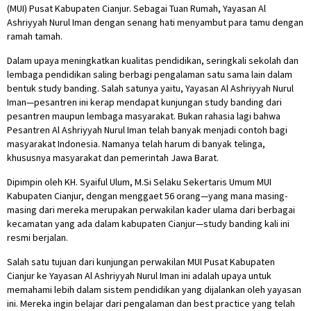
(MUI) Pusat Kabupaten Cianjur. Sebagai Tuan Rumah, Yayasan Al
Ashriyyah Nurul Iman dengan senang hati menyambut para tamu dengan
ramah tamah.
Dalam upaya meningkatkan kualitas pendidikan, seringkali sekolah dan
lembaga pendidikan saling berbagi pengalaman satu sama lain dalam
bentuk study banding. Salah satunya yaitu, Yayasan Al Ashriyyah Nurul
Iman—pesantren ini kerap mendapat kunjungan study banding dari
pesantren maupun lembaga masyarakat. Bukan rahasia lagi bahwa
Pesantren Al Ashriyyah Nurul Iman telah banyak menjadi contoh bagi
masyarakat Indonesia. Namanya telah harum di banyak telinga,
khususnya masyarakat dan pemerintah Jawa Barat.
Dipimpin oleh KH. Syaiful Ulum, M.Si Selaku Sekertaris Umum MUI
Kabupaten Cianjur, dengan menggaet 56 orang—yang mana masing-
masing dari mereka merupakan perwakilan kader ulama dari berbagai
kecamatan yang ada dalam kabupaten Cianjur—study banding kali ini
resmi berjalan.
Salah satu tujuan dari kunjungan perwakilan MUI Pusat Kabupaten
Cianjur ke Yayasan Al Ashriyyah Nurul Iman ini adalah upaya untuk
memahami lebih dalam sistem pendidikan yang dijalankan oleh yayasan
ini. Mereka ingin belajar dari pengalaman dan best practice yang telah