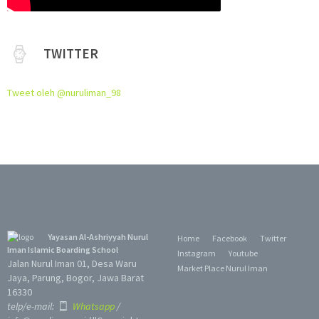
TWITTER
Tweet oleh @nuruliman_98
Yayasan Al-Ashriyyah Nurul
Home
Facebook
Twitter
Iman Islamic Boarding School
Instagram
Youtube
Jalan Nurul Iman 01, Desa Waru
Market Place Nurul Iman
Jaya, Parung, Bogor, Jawa Barat
16330
telp/e-mail:
Whatsapp
/