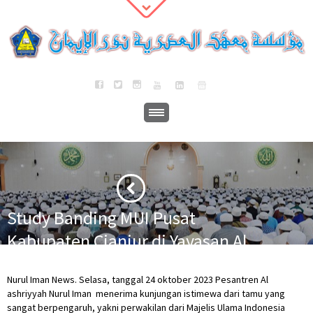
Study Banding MUI Pusat
Kabupaten Cianjur di Yayasan Al
Ashriyyah Nurul Iman
·
·
Nurul Iman News. Selasa, tanggal 24 oktober 2023 Pesantren Al
Home
Berita
Study Banding MUI Pusat Kabupaten Cianjur di Yayasan
ashriyyah Nurul Iman menerima kunjungan istimewa dari tamu yang
Al Ashriyyah Nurul Iman
sangat berpengaruh, yakni perwakilan dari Majelis Ulama Indonesia