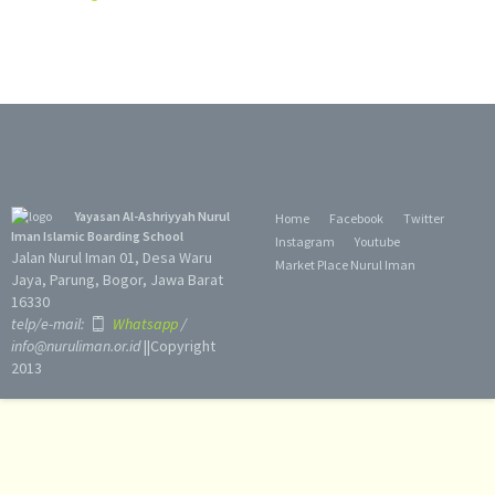
Yayasan Al-Ashriyyah Nurul
Home
Facebook
Twitter
Iman Islamic Boarding School
Instagram
Youtube
Jalan Nurul Iman 01, Desa Waru
Market Place Nurul Iman
Jaya, Parung, Bogor, Jawa Barat
16330
telp/e-mail:
Whatsapp
/
info@nuruliman.or.id
||Copyright
2013