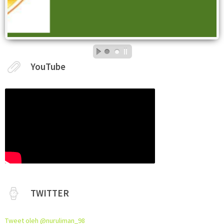
YouTube
TWITTER
Tweet oleh @nuruliman_98