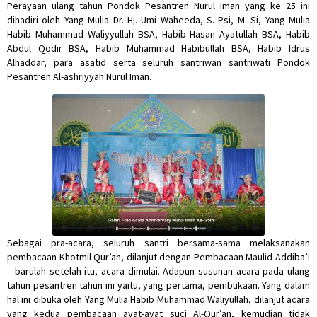
Perayaan ulang tahun Pondok Pesantren Nurul Iman yang ke 25 ini
dihadiri oleh Yang Mulia Dr. Hj. Umi Waheeda, S. Psi, M. Si, Yang Mulia
Habib Muhammad Waliyyullah BSA, Habib Hasan Ayatullah BSA, Habib
Abdul Qodir BSA, Habib Muhammad Habibullah BSA, Habib Idrus
Alhaddar, para asatid serta seluruh santriwan santriwati Pondok
Pesantren Al-ashriyyah Nurul Iman.
Sebagai pra-acara, seluruh santri bersama-sama melaksanakan
pembacaan Khotmil Qur’an, dilanjut dengan Pembacaan Maulid Addiba’I
—barulah setelah itu, acara dimulai. Adapun susunan acara pada ulang
tahun pesantren tahun ini yaitu, yang pertama, pembukaan. Yang dalam
hal ini dibuka oleh Yang Mulia Habib Muhammad Waliyullah, dilanjut acara
yang kedua pembacaan ayat-ayat suci Al-Qur’an, kemudian tidak