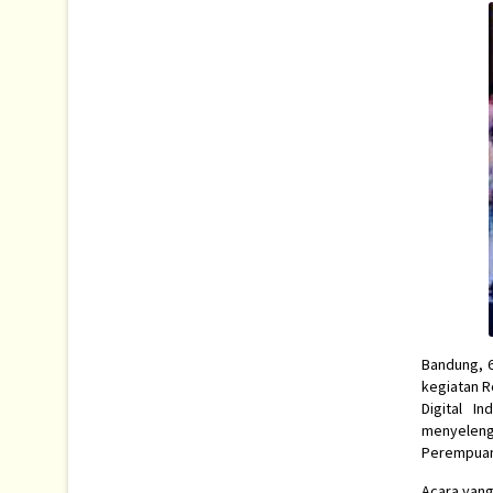
Bandung, 
kegiatan R
Digital I
menyeleng
Perempuan 
Acara yang