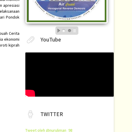
n apresiasi
pelaksanaan
dari Pondok
buah Cerita
YouTube
ia ekonomi
roti kiprah
TWITTER
Tweet oleh @nuruliman_98