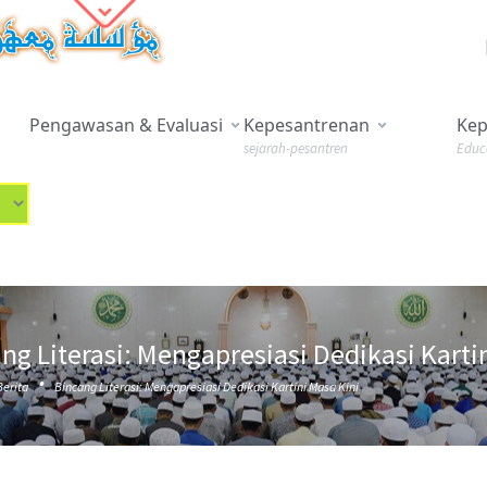
Pengawasan & Evaluasi
Kepesantrenan
Kep
sejarah-pesantren
Educ
ng Literasi: Mengapresiasi Dedikasi Karti
·
Berita
Bincang Literasi: Mengapresiasi Dedikasi Kartini Masa Kini