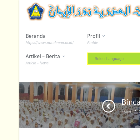
Beranda
Profil
https://www.nuruliman.or.id/
Profile
Artikel – Berita
Article – News
Binca
·
Home