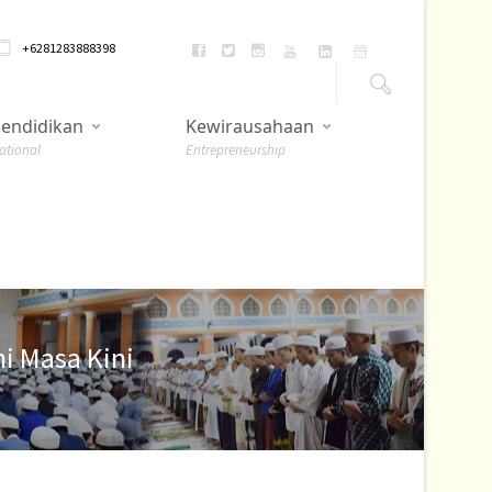
+6281283888398
endidikan
Kewirausahaan
ational
Entrepreneurship
ni Masa Kini