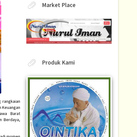
Market Place
Produk Kami
 rangkaian
an Keuangan
Jawa Barat
n Berdaya,
njadi momen