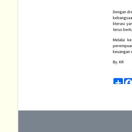
Dengan dre
kebangsaa
literasi y
terus berk
Melalui k
perempuan
keuangan d
By. KR
Shar