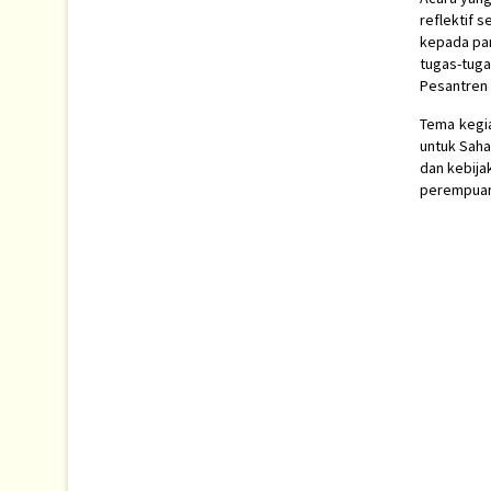
reflektif 
kepada pa
tugas-tuga
Pesantren 
Tema kegia
untuk Sah
dan kebija
perempuan