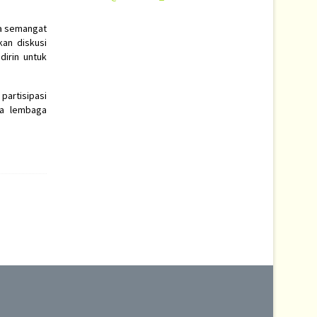
wa semangat
an diskusi
dirin untuk
artisipasi
ra lembaga