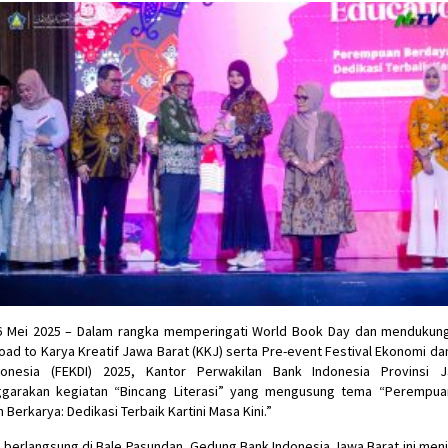
6 Mei 2025 – Dalam rangka memperingati World Book Day dan mendukung
oad to Karya Kreatif Jawa Barat (KKJ) serta Pre-event Festival Ekonomi d
ndonesia (FEKDI) 2025, Kantor Perwakilan Bank Indonesia Provinsi 
garakan kegiatan “Bincang Literasi” yang mengusung tema “Perempua
Berkarya: Dedikasi Terbaik Kartini Masa Kini.”
 berlangsung di Bale Pasundan, Gedung Bank Indonesia Jawa Barat ini me