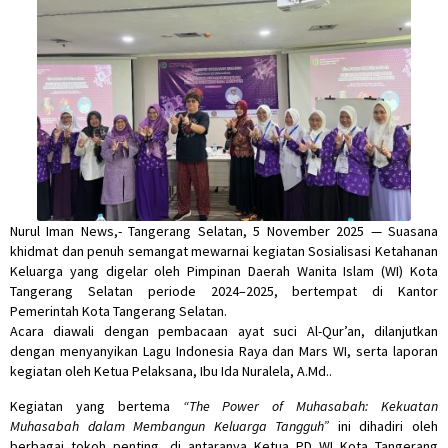
Nurul Iman News,- Tangerang Selatan, 5 November 2025 — Suasana
khidmat dan penuh semangat mewarnai kegiatan Sosialisasi Ketahanan
Keluarga yang digelar oleh Pimpinan Daerah Wanita Islam (WI) Kota
Tangerang Selatan periode 2024–2025, bertempat di Kantor
Pemerintah Kota Tangerang Selatan.
Acara diawali dengan pembacaan ayat suci Al-Qur’an, dilanjutkan
dengan menyanyikan Lagu Indonesia Raya dan Mars WI, serta laporan
kegiatan oleh Ketua Pelaksana, Ibu Ida Nuralela, A.Md..
Kegiatan yang bertema
“The Power of Muhasabah: Kekuatan
Muhasabah dalam Membangun Keluarga Tangguh”
ini dihadiri oleh
berbagai tokoh penting, di antaranya Ketua PD WI Kota Tangerang