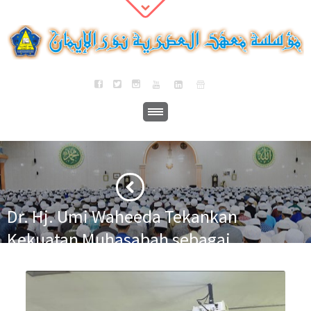
Dr. Hj. Umi Waheeda Tekankan
Kekuatan Muhasabah sebagai
Fondasi Ketahanan Keluarga
·
·
Home
Berita
Dr. Hj. Umi Waheeda Tekankan Kekuatan Muhasabah
sebagai Fondasi Ketahanan Keluarga