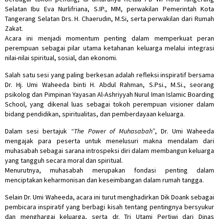
Selatan Ibu Eva Nurlifriana, S.IP., MM, perwakilan Pemerintah Kota
Tangerang Selatan Drs. H. Chaerudin, M.Si, serta perwakilan dari Rumah
Zakat.
Acara ini menjadi momentum penting dalam memperkuat peran
perempuan sebagai pilar utama ketahanan keluarga melalui integrasi
nilai-nilai spiritual, sosial, dan ekonomi.
Salah satu sesi yang paling berkesan adalah refleksi inspiratif bersama
Dr. Hj. Umi Waheeda binti H. Abdul Rahman, S.Psi., M.Si., seorang
psikolog dan Pimpinan Yayasan Al-Ashriyyah Nurul Iman Islamic Boarding
School, yang dikenal luas sebagai tokoh perempuan visioner dalam
bidang pendidikan, spiritualitas, dan pemberdayaan keluarga.
Dalam sesi bertajuk
“The Power of Muhasabah”
, Dr. Umi Waheeda
mengajak para peserta untuk menelusuri makna mendalam dari
muhasabah sebagai sarana introspeksi diri dalam membangun keluarga
yang tangguh secara moral dan spiritual.
Menurutnya, muhasabah merupakan fondasi penting dalam
menciptakan keharmonisan dan keseimbangan dalam rumah tangga.
Selain Dr. Umi Waheeda, acara ini turut menghadirkan Dik Doank sebagai
pembicara inspiratif yang berbagi kisah tentang pentingnya bersyukur
dan menghargai keluarga, serta dr. Tri Utami Pertiwi dari Dinas