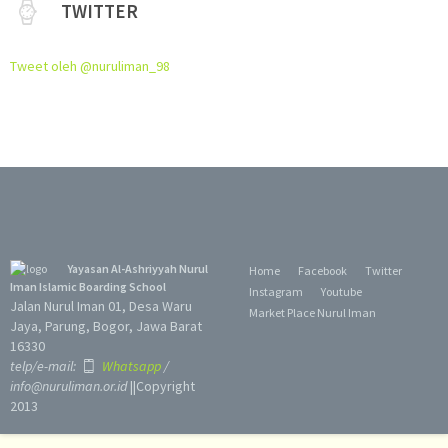
TWITTER
Tweet oleh @nuruliman_98
Yayasan Al-Ashriyyah Nurul
Home
Facebook
Twitter
Iman Islamic Boarding School
Instagram
Youtube
Jalan Nurul Iman 01, Desa Waru
Market Place Nurul Iman
Jaya, Parung, Bogor, Jawa Barat
16330
telp/e-mail:
Whatsapp
/
info@nuruliman.or.id
||Copyright
2013