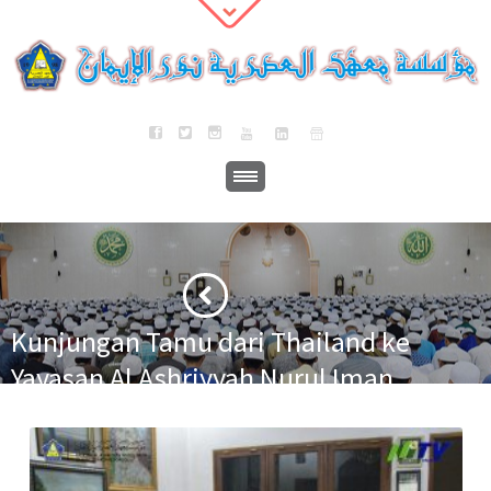
Kunjungan Tamu dari Thailand ke
Yayasan Al Ashriyyah Nurul Iman
Islamic Boarding School
·
·
Home
Berita
Kunjungan Tamu dari Thailand ke Yayasan Al Ashriyyah
Nurul Iman Islamic Boarding School