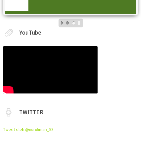
YouTube
TWITTER
Tweet oleh @nuruliman_98