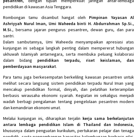
pesantren
, dengan tujuan memperkuat jaringan antar-lembaga
pendidikan di kawasan Asia Tenggara.
Rombongan tamu disambut hangat oleh
Pimpinan Yayasan Al
Ashriyyah Nurul Iman, Umi Waheeda binti H. Abdurrahman Sp.Si.,
M.Si.
, bersama jajaran pengurus pesantren, dewan guru, dan para
santri.
Dalam sambutannya, Umi Waheeda menyampaikan apresiasi atas
kunjungan ini sebagai langkah penting dalam mempererat hubungan
ukhuwah Islamiyah antarnegara, serta membuka peluang kolaborasi
dalam bidang
pendidikan terpadu, riset keislaman, dan
pemberdayaan masyarakat
.
Para tamu juga berkesempatan berkeliling kawasan pesantren untuk
melihat secara langsung sistem pendidikan terpadu Nurul Iman yang
mencakup pendidikan formal, diniyah, dan pelatihan keterampilan
berbasis wirausaha ekonomi syariah. Kegiatan ini sekaligus menjadi
wadah berbagi pengalaman tentang pengelolaan pesantren modern
dan kemandirian ekonomi umat.
Melalui kunjungan ini, diharapkan terjalin
kerja sama berkelanjutan
antara lembaga pendidikan Islam di Thailand dan Indonesia
,
khususnya dalam penguatan kurikulum, pertukaran pelajar dan tenaga
pendidik, serta pengembangan kapasitas kelembagaan berbasis nilai-