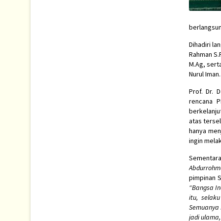
berlangsun
Dihadiri la
Rahman S.P
M.Ag, sert
Nurul Iman.
Prof. Dr.
rencana P
berkelanju
atas terse
hanya menj
ingin mela
Sementara
Abdurrohm
pimpinan S
“Bangsa In
itu, sela
Semuanya i
jadi ulama,