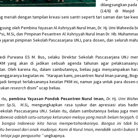
dilangsungkan pada
(14/6) di Masjid
g meriah dengan tampilan kreasi seni santri seperti tari saman dan tae kw
ngsung oleh Pembina Yayasan Al Ashriyyah Nurul Iman, Dr. Hj. Umi Waheeda bi
si, M.Si, dan Pimpinan Pesantren Al Ashriyyah Nurul Iman Dr. Hb. Muhammad
a jajaran pimpinan Sekolah Pascasarjana UNJ, para dosen, dan seluruh mah
 Dedi Purwana ES M. Bus, selaku Direktur Sekolah Pascasarjana UNJ me
KM yang akan di jadikan sebuah agenda tahunan agar pelaksanaany
tan. Oleh karena itu, dalam sambutannya, beliau juga menyampaikan ha
lenggaranya kegiatan ini. “Harapan kami, pesantren Nurul Iman parung, Bogo
adi tempat terlaksananya keiatan PKM ini, namun juga untuk para dosen
kukan
research
disini” ucap beliau.
 itu,
pembina Yayasan Pondok Pesantren Nurul Iman
,
Dr. Hj. Umi Wahee
an Sp.Si, M.Si,
,
mengungkapkan rasa syukur dan apresiasi atas hadirn
ekolah Pascasarjana UNJ. Selain itu, dalam sambutannya beliau juga me
donesia adalah satu-satunya keturunan melayu yang masih belum terjajah. 
ku bangsa Indonesia kita harus mempertahankannya. Bangsa ini tdak bo
tu berawal dari anak mudanya. Kami di Nurul Iman, mendidik santri bukan 
 tetapi juga pengusaha ”
ungkapnya.