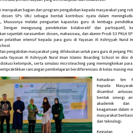
ni merupakan bagian dari program pengabdian kepada masyarakat yang ruti
 dosen SPs UNJ sebagai bentuk kontribusi nyata dalam meningkatka
n, khususnya melalui penguatan kapasitas guru di lembaga pendidika
. Dengan mengusung pendekatan kolaboratif dan partisipatif, ke
kan sejumlah narasumber dosen, mahasiswa, dan alumni Prodi S3 PKLH S
 pelatihan intensif kepada para guru di Yayasan Al Ashriyyah Nurul I
chool.
tan pengabdian masyarakat yang difokuskan untuk para guru di jenjang PA
da Yayasan Al Ashriyyah Nurul Iman Islamic Boarding School ini diisi 
 diskusi kelompok, serta simulasi microteaching yang memungkinkan para
empraktikkan rancangan pembelajaran berdiferensiasi di kelas masing-ma
Kehadiran tim P
Kepada Masyara
disambut antusia
bentuk sinergi an
akademik dan i
keagamaan dalam 
masyarakat berbasis 
dan teknologi.
Kegiatan pe