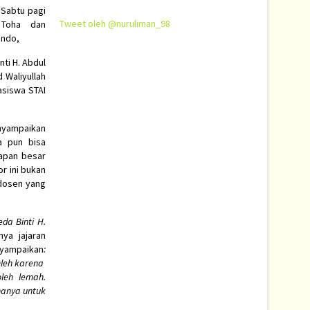
 Sabtu pagi
Tweet oleh @nuruliman_98
 Toha dan
ondo,
nti H. Abdul
 Waliyullah
asiswa STAI
nyampaikan
a pun bisa
rapan besar
r ini bukan
-dosen yang
da Binti H.
ya jajaran
nyampaikan
:
Oleh karena
leh lemah.
hanya untuk