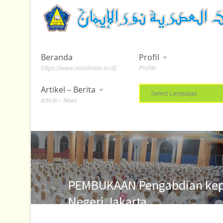
Beranda
Profil
https://www.nuruliman.or.id/
Profile
Artikel – Berita
Article – News
PEMBUKAAN Pengabdian kepad
Negeri Jakarta
·
·
Home
Berita
PEMBUKAAN Pengabdian kepada masayaraka