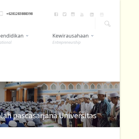
+6281283888398
endidikan
Kewirausahaan
ational
Entrepreneurship
ah pascasarjana Universitas