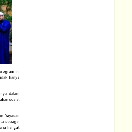
program ini
tidak hanya
nnya dalam
ahan sosial
an Yayasan
ata sebagai
sana hangat