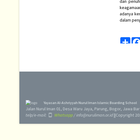
dan penuh
keagamaan
adanya ke
dalam pen
Shar
Yayasan Al-Ashriyyah Nurul Iman Islamic Boarding School
Jalan Nurul Iman 01, Desa Waru Jaya, Parung, Bogor, Jawa Ba
telp/e-mail:
Whatsapp
/ info@nuruliman.or.id
||Copyright 20