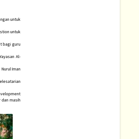
angan untuk
stion untuk
t bagi guru
Yayasan Al-
 Nurul Iman
elesatarian
Development
r dan masih