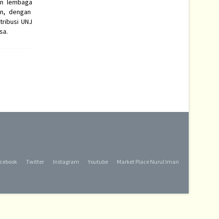
an lembaga
an, dengan
tribusi UNJ
sa.
cebook
Twitter
Instagram
Youtube
Market Place Nurul Iman