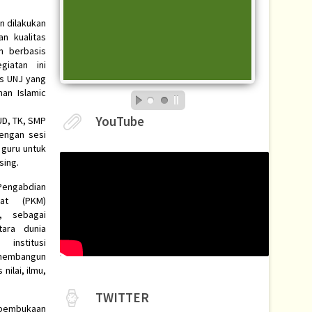
n dilakukan
n kualitas
n berbasis
giatan ini
Ps UNJ yang
man Islamic
YouTube
UD, TK, SMP
dengan sesi
 guru untuk
sing.
engabdian
kat (PKM)
s, sebagai
tara dunia
nstitusi
membangun
nilai, ilmu,
TWITTER
mbukaan