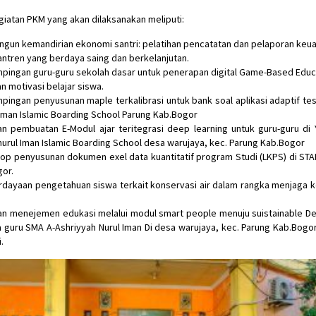
iatan PKM yang akan dilaksanakan meliputi:
un kemandirian ekonomi santri: pelatihan pencatatan dan pelaporan keu
antren yang berdaya saing dan berkelanjutan.
ingan guru-guru sekolah dasar untuk penerapan digital Game-Based Educ
n motivasi belajar siswa.
ingan penyusunan maple terkalibrasi untuk bank soal aplikasi adaptif tes
Iman Islamic Boarding School Parung Kab.Bogor
han pembuatan E-Modul ajar teritegrasi deep learning untuk guru-guru di 
nurul Iman Islamic Boarding School desa warujaya, kec. Parung Kab.Bogor
p penyusunan dokumen exel data kuantitatif program Studi (LKPS) di STAI
or.
dayaan pengetahuan siswa terkait konservasi air dalam rangka menjaga k
han menejemen edukasi melalui modul smart people menuju suistainable 
 guru SMA A-Ashriyyah Nurul Iman Di desa warujaya, kec. Parung Kab.Bogo
.