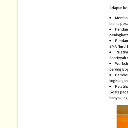
Adapun keg
Membang
bisnis pes
Pendamp
peningkata
Pendamp
SMA Nurul 
Palati
Ashriyyah 
Worksho
parung Bog
Pember
lingkungan
Pelati
Goals pada
banyak lagi