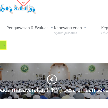
Pengawasan & Evaluasi
Kepesantrenan
Kep
sejarah-pesantren
Educ
a masayarakat (PKM) Desa binaan sekol
t (PKM) Desa binaan sekolah pascasarjana Universitas Negeri Jakarta