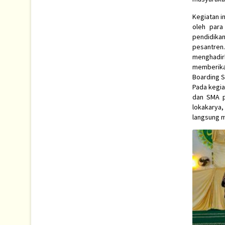
Kegiatan i
oleh para
pendidika
pesantren
menghadir
memberikan
Boarding S
Pada kegia
dan SMA pa
lokakarya,
langsung m