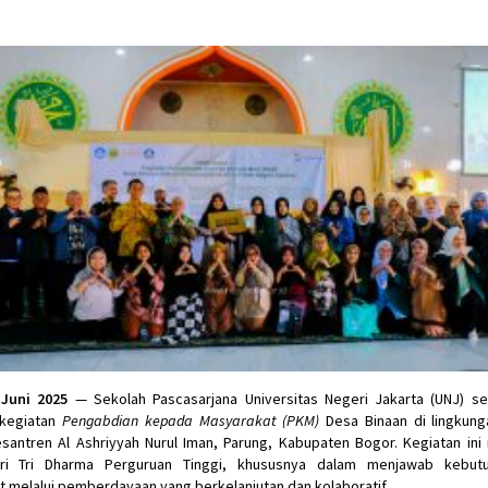
 Juni 2025
— Sekolah Pascasarjana Universitas Negeri Jakarta (UNJ) se
kegiatan
Pengabdian kepada Masyarakat (PKM)
Desa Binaan di lingkung
antren Al Ashriyyah Nurul Iman, Parung, Kabupaten Bogor. Kegiatan in
ri Tri Dharma Perguruan Tinggi, khususnya dalam menjawab kebut
 melalui pemberdayaan yang berkelanjutan dan kolaboratif.