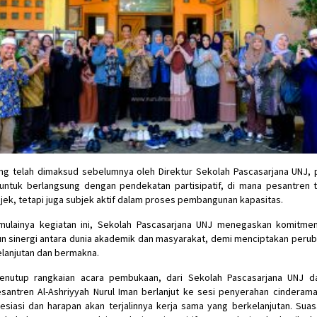
ng telah dimaksud sebelumnya oleh Direktur Sekolah Pascasarjana UNJ, 
untuk berlangsung dengan pendekatan partisipatif, di mana pesantren 
jek, tetapi juga subjek aktif dalam proses pembangunan kapasitas.
mulainya kegiatan ini, Sekolah Pascasarjana UNJ menegaskan komitme
sinergi antara dunia akademik dan masyarakat, demi menciptakan perub
lanjutan dan bermakna.
enutup rangkaian acara pembukaan, dari Sekolah Pascasarjana UNJ d
antren Al-Ashriyyah Nurul Iman berlanjut ke sesi penyerahan cinderam
esiasi dan harapan akan terjalinnya kerja sama yang berkelanjutan. Sua