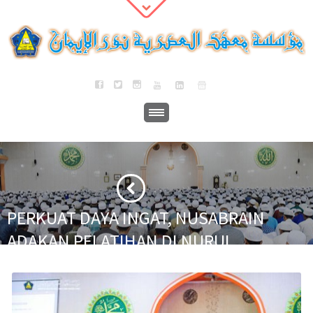
PERKUAT DAYA INGAT, NUSABRAIN
ADAKAN PELATIHAN DI NURUL
IMAN
·
·
Home
Berita
PERKUAT DAYA INGAT, NUSABRAIN ADAKAN PELATIHAN
DI NURUL IMAN