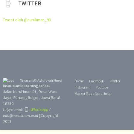
TWITTER
Tweet oleh @nuruliman_98
Yayasan Al-Ashriyyah Nurul
Home
Facebook
Twitter
Iman Islamic Boarding School
Instagram
Youtube
Jalan Nurul Iman 01, Desa Waru
Market Place Nurul Iman
Jaya, Parung, Bogor, Jawa Barat
16330
telp/e-mail:
Whatsapp
/
info@nuruliman.or.id
||Copyright
2013