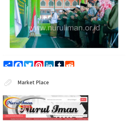
Share
Facebook
Twitter
Pinterest
LinkedIn
Tumblr
Reddit
Market Place