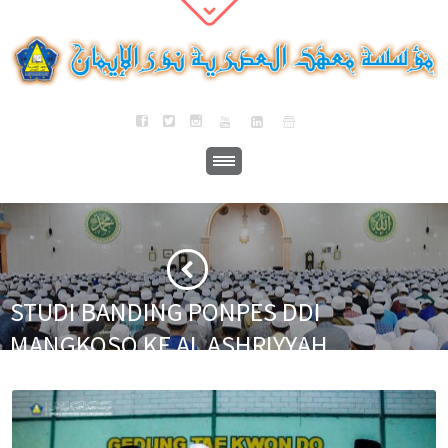
STUDI BANDING PONPES DDI
MANGKOSO KE AL ASHRIYYAH
NURUL IMAN ISLAMIC BOARDING
SCHOOL
·
·
Home
Berita
STUDI BANDING PONPES DDI MANGKOSO KE AL