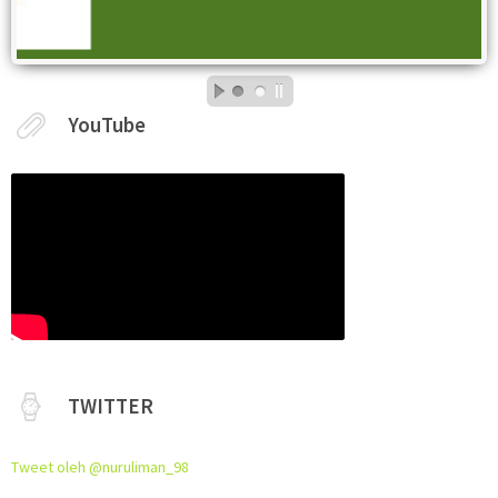
YouTube
TWITTER
Tweet oleh @nuruliman_98