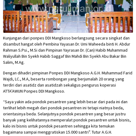
Kunjungan dari ponpes DDI Mangkoso berlangsung secara singkat dan
disambut hangat oleh Pembina Yayasan Dr. Umi Waheeda binti H. Abdur
Rahman S.Psi., M.Si dan Pimpinan Yayrasan Dr. (Can) Habib Muhammad
Waliyullah Bin Syekh Habib Saggaf Bin Mahdi Bin Syekh Abu Bakar Bin
Salim, M.Ag.
Dengan dihadiri pimpinan Ponpes DDI Mangkoso A.G.H. Muhammad Farid
Wajdi, LC., M.A, beserta rombongan yang berjumalah 20 orang yang
terdiri dari asatidz dan asatidzah sekaligus pengurus koperasi
ATTA’AWUN Ponpes DDI Mangkoso.
“Saya yakin ada pondok pesantren yang lebih besar dari pada ini dan
terlihat lebih megah dari pondok pesantren ini tetapi niatnya beda,
orientasinya beda. Selanjutnya pondok pesantren yang besar justru
banyak yang kelihatannya memperalat pondok pesantren untuk bisnis,
kalo ini bisnis untuk pondok pesantren sehingga kita temukan
bagaimana sampai menggratiskan 15.000 santri”. Tutur A.G.H.