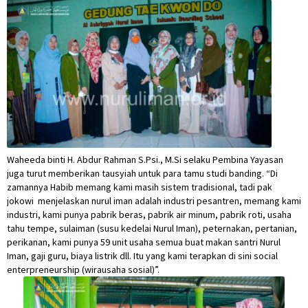
Waheeda binti H. Abdur Rahman S.Psi., M.Si selaku Pembina Yayasan
juga turut memberikan tausyiah untuk para tamu studi banding. “Di
zamannya Habib memang kami masih sistem tradisional, tadi pak
jokowi menjelaskan nurul iman adalah industri pesantren, memang kami
industri, kami punya pabrik beras, pabrik air minum, pabrik roti, usaha
tahu tempe, sulaiman (susu kedelai Nurul Iman), peternakan, pertanian,
perikanan, kami punya 59 unit usaha semua buat makan santri Nurul
Iman, gaji guru, biaya listrik dll. Itu yang kami terapkan di sini social
enterpreneurship (wirausaha sosial)”.