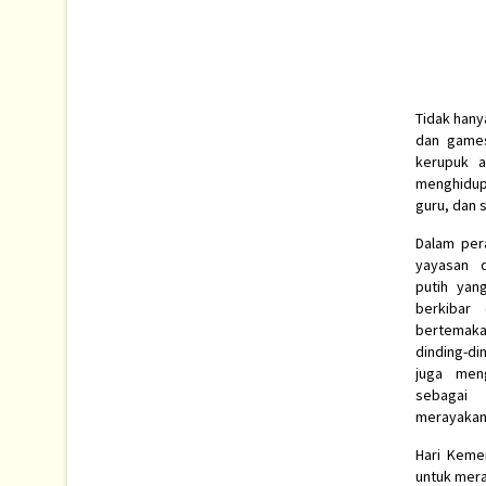
Tidak hany
dan games
kerupuk a
menghidup
guru, dan 
Dalam per
yayasan 
putih yan
berkibar
bertema
dinding-di
juga men
sebagai
merayakan
Hari Keme
untuk mera