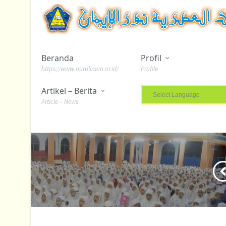
Beranda
Profil
https://www.nuruliman.or.id/
Profile
Artikel – Berita
Article – News