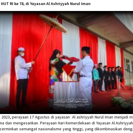
HUT RI ke 78, di Yayasan Al Ashriyyah Nurul Iman
 2023, perayaan 17 Agustus di yayasan Al ashriyyah Nurul Iman menjadi
a dan mengesankan. Perayaan Hari Kemerdekaan di Yayasan Al Ashriyyah
cerminkan semangat nasionalisme yang tinggi, yang dikombinasikan dengan 