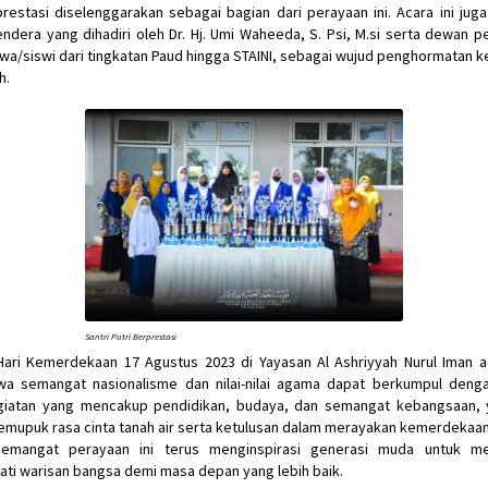
restasi diselenggarakan sebagai bagian dari perayaan ini. Acara ini ju
ndera yang dihadiri oleh Dr. Hj. Umi Waheeda, S. Psi, M.si serta dewan p
swa/siswi dari tingkatan Paud hingga STAINI, sebagai wujud penghormatan 
h.
Santri Putri Berprestasi
ari Kemerdekaan 17 Agustus 2023 di Yayasan Al Ashriyyah Nurul Iman a
wa semangat nasionalisme dan nilai-nilai agama dapat berkumpul denga
egiatan yang mencakup pendidikan, budaya, dan semangat kebangsaan, y
emupuk rasa cinta tanah air serta ketulusan dalam merayakan kemerdekaan
mangat perayaan ini terus menginspirasi generasi muda untuk m
i warisan bangsa demi masa depan yang lebih baik.