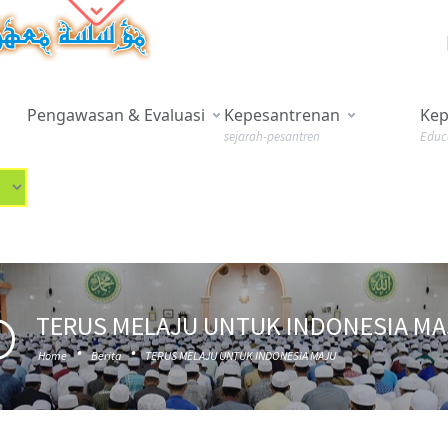
Pengawasan & Evaluasi
Kepesantrenan
Kep
sejarah-pesantren
Educ
TERUS MELAJU UNTUK INDONESIA MA
·
·
Home
Berita
TERUS MELAJU UNTUK INDONESIA MAJU