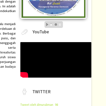
wali dengan
Ini adalah
mendekatkan
lu menjadi
rdekaan di
YouTube
n. Berbagai
 puisi, dan
 menggugah
n serta
eativitas
luruh siswa
perjuangan
san budaya
TWITTER
Tweet oleh @nuruliman_98