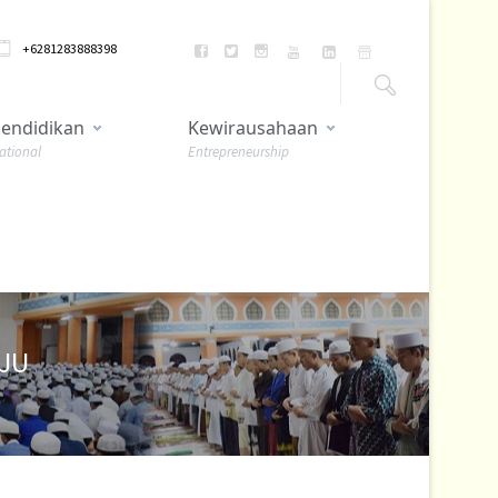
+6281283888398
endidikan
Kewirausahaan
ational
Entrepreneurship
JU