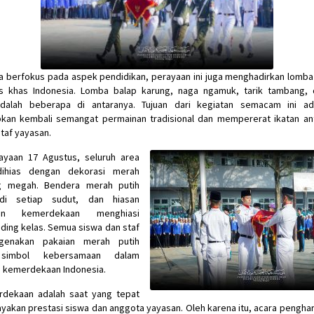
a berfokus pada aspek pendidikan, perayaan ini juga menghadirkan lomba 
 khas Indonesia. Lomba balap karung, naga ngamuk, tarik tambang,
dalah beberapa di antaranya. Tujuan dari kegiatan semacam ini ad
kan kembali semangat permainan tradisional dan mempererat ikatan ant
staf yayasan.
ayaan 17 Agustus, seluruh area
dihias dengan dekorasi merah
g megah. Bendera merah putih
 di setiap sudut, dan hiasan
kan kemerdekaan menghiasi
nding kelas. Semua siswa dan staf
genakan pakaian merah putih
 simbol kebersamaan dalam
 kemerdekaan Indonesia.
rdekaan adalah saat yang tepat
yakan prestasi siswa dan anggota yayasan. Oleh karena itu, acara pengha