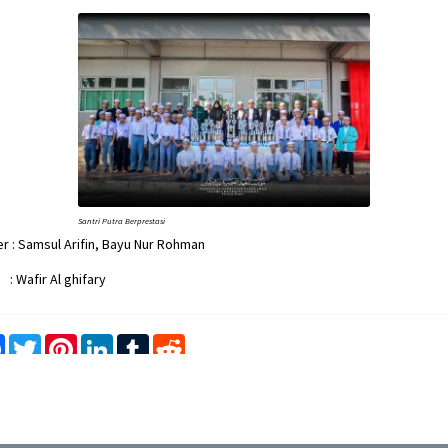
Santri Putra Berprestasi
r : Samsul Arifin, Bayu Nur Rohman
 Wafir Al ghifary
e
Facebook
Twitter
Pinterest
LinkedIn
Tumblr
Reddit