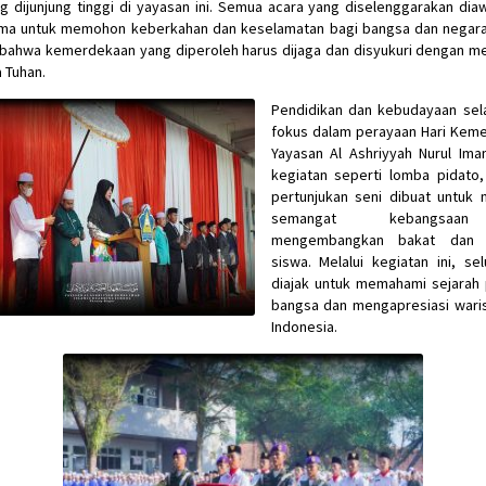
 dijunjung tinggi di yayasan ini. Semua acara yang diselenggarakan dia
ma untuk memohon keberkahan dan keselamatan bagi bangsa dan negara. 
 bahwa kemerdekaan yang diperoleh harus dijaga dan disyukuri dengan 
 Tuhan.
Pendidikan dan kebudayaan sela
fokus dalam perayaan Hari Keme
Yayasan Al Ashriyyah Nurul Ima
kegiatan seperti lomba pidato,
pertunjukan seni dibuat untuk
semangat kebangsaa
mengembangkan bakat dan kr
siswa. Melalui kegiatan ini, se
diajak untuk memahami sejarah 
bangsa dan mengapresiasi wari
Indonesia.