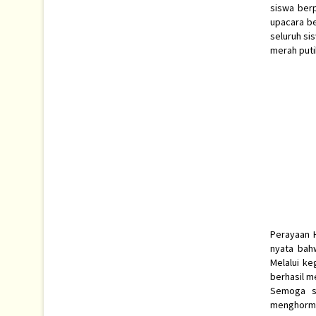
siswa berp
upacara be
seluruh si
merah puti
Perayaan H
nyata bah
Melalui k
berhasil m
Semoga se
menghormat