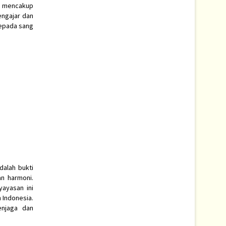
ga mencakup
engajar dan
kepada sang
dalah bukti
n harmoni.
ayasan ini
 Indonesia.
enjaga dan