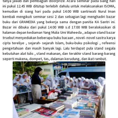
tanya jawab dan pembagian doorprize. Acara seminar pada siang hari
ini pukul 12.45 WIB ditutup terlebih dahulu untuk melaksanakan ISOMA,
kemudian di siang hari pada pukul 14.00 WIB santriwati Nurul Iman
kembali mengikuti seminar sesi 2 dan sebagian lagi menghadiri bazar
buku dari GRAMEDIA yang bekerja sama dengan panitia KA Santri ini.
Bazar ini dibuka dari pukul 14.00 WIB s.d 17.00 WIB beralokasikan di
halaman depan kediaman Yang Mulia Umi Waheeda , adapun stand bazar
trsebut menyediakan beberapa buku bacaan , novel- novel sastra karya
cipta tereliye , sejarah- sejarah Islam, buku-buku psikologi , refeensi
pengetahuan dan masih banyak lagi. Lalu terdapat pula stand segala
kebutuhan alat tulis , stand makanan, dan terakhir stand barang-barang
seperti mukena, dompet, tas, dalaman kerudung, dan ikat rambut.