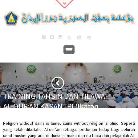
TRAINING TAHSIN DAN TILAWAH
AL-QUR’AN KASANTRI (Ikatan
Alumni Santriwati Indonesia)
·
·
Religion without sains is lame, sains without religion is blind. Seperti
Home
Berita
TRAINING TAHSIN DAN TILAWAH AL-QUR’AN KASANTRI
yang telah diketahui Al-qur’an sebagai pedoman hidup bagi seluruh
(Ikatan Alumni Santriwati Indonesia)
umat muslim yang ada di dunia ini maka dari itu baca dan pelajarilah Al-