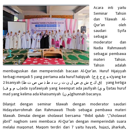
Acara inti yaitu
Seminar Tahsin
dan Tilawah Al-
Qur’an oleh
saudari Syifa
sebagai
moderator dan
Nadia Rahmawati
sebagai pembawa
materi Tahsin.
Tahsin adalah
membaguskan dan memperindah bacaan Al-Qur’an. Huruf Hijaiyyah
terbagi menjadi 5 yang pertama ada huruf halqiyah (ء ه ع ح غ خ)yang ke
2 lisaniyah (ق ك ج ش ى ض ل ن ث ر ت د ط ذ س ص ث ظ) yang ketiga
(ب م و ف)ada syafawiyah yang keempat ada jaufiyah (ا و ي)atau huruf
mad yang kelima ada khaisumiyah (م ن)ghunnah bacanya.
Dilanjut dengan seminar tilawah dengan moderator saudari
Hidayaturrohmah dan Rahmawati Thoib sebagai pembawa materi
tilawah. Dimulai dengan sholawat bersama “thibil qulub “,”sholawat
jibril” naghom seni membaca Al-Qur’an dengan memperindah suara
melalui maqomat. Maqom terdiri dari 7 yaitu hayati, hujazi, jiharkah,