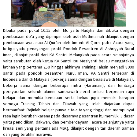
Dibuka pada pukul 10:15 oleh Mc yaitu Nadjiha dan dibuka dengan
pembacaan do’a yang dipimpin oleh usth Muthmainah dilanjut dengan
pembacaan ayat suci Al-Qur’an oleh tim inti Al-Qorni putri. Acara yang
ketiga yaitu penayangan profil Pondok Pesantren Al Ashriyyah Nurul
Iman, dilanjut profil dari KA Santri. Melangkah pada acara selanjutnya
yaitu sambutan oleh ketua KA Santri Ibu Mesiyanti beliau mengatakan
latihan yang pertama 250 hingga akhirnya Training Tahsin menjadi 8000
santri pada pondok pesantren Nurul Iman, KA Santri tersebar di
Indonesia dan di Malaysia ( bekerja sama dengan beasiswa di Malaysia),
bekerja sama dengan beberapa mitra (Haramain), dan lembaga
persyaratan seluruh alumni santriawati serat beliau berpesan rajin
belajar dan memiliki kemauan serta beliau juga memiliki harapan
semoga Training Tahsin dan Tilawah yang telah diajarkan dapat
bermanfaat. Rajinlah belajar punya cita-cita yang tinggi dan mempunyai
rasa ingin berubah karena pada dasarnya pesantren itu memiliki 3 dasar
yaitu pendidikan, dakwah, dan pemberdayaan . acara selanjutnya yaitu
kreasi seni yang pertama ada MSQ, dilanjut dengan tari daerah Saman
dan yang terakhir marawis.