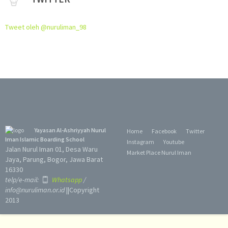
Tweet oleh @nuruliman_98
Yayasan Al-Ashriyyah Nurul
Home
Facebook
Twitter
Iman Islamic Boarding School
Instagram
Youtube
Jalan Nurul Iman 01, Desa Waru
Market Place Nurul Iman
Jaya, Parung, Bogor, Jawa Barat
16330
telp/e-mail:
Whatsapp
/
info@nuruliman.or.id
||Copyright
2013