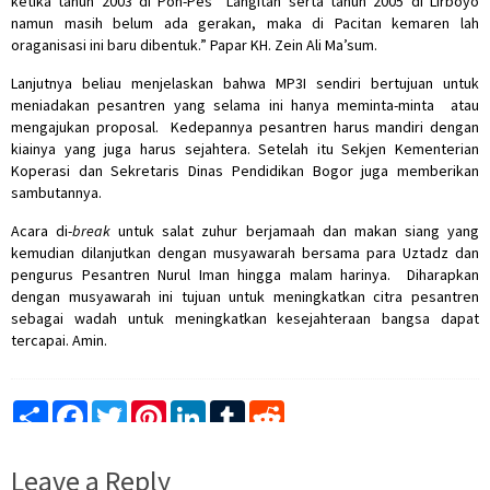
ketika tahun 2003 di Pon-Pes Langitan serta tahun 2005 di Lirboyo
namun masih belum ada gerakan, maka di Pacitan kemaren lah
oraganisasi ini baru dibentuk.” Papar KH. Zein Ali Ma’sum.
Lanjutnya beliau menjelaskan bahwa MP3I sendiri bertujuan untuk
meniadakan pesantren yang selama ini hanya meminta-minta atau
mengajukan proposal. Kedepannya pesantren harus mandiri dengan
kiainya yang juga harus sejahtera. Setelah itu Sekjen Kementerian
Koperasi dan Sekretaris Dinas Pendidikan Bogor juga memberikan
sambutannya.
Acara di-
break
untuk salat zuhur berjamaah dan makan siang yang
kemudian dilanjutkan dengan musyawarah bersama para Uztadz dan
pengurus Pesantren Nurul Iman hingga malam harinya. Diharapkan
dengan musyawarah ini tujuan untuk meningkatkan citra pesantren
sebagai wadah untuk meningkatkan kesejahteraan bangsa dapat
tercapai. Amin.
Share
Facebook
Twitter
Pinterest
LinkedIn
Tumblr
Reddit
Leave a Reply