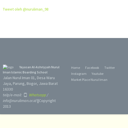
Tweet oleh @nuruliman_98
Yayasan Al-Ashriyyah Nurul
Home
Facebook
Twitter
Iman Islamic Boarding School
Instagram
Youtube
Jalan Nurul Iman 01, Desa Waru
Market Place Nurul Iman
Jaya, Parung, Bogor, Jawa Barat
16330
telp/e-mail:
Whatsapp
/
info@nuruliman.or.id
||Copyright
2013