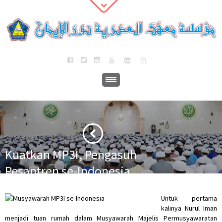
Kuatkan MP3I, Pengasuh
Pesantren se-Indonesia
Musyawarah di Nurul Iman
·
·
Untuk pertama
Home
Berita
Kuatkan MP3I, Pengasuh Pesantren se-Indonesia
kalinya Nurul Iman
Musyawarah di Nurul Iman
menjadi tuan rumah dalam Musyawarah Majelis Permusyawaratan