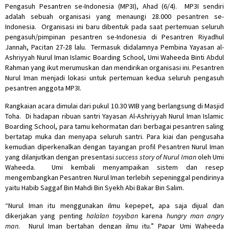
Pengasuh Pesantren se-Indonesia (MP3I), Ahad (6/4). MP3I sendiri
adalah sebuah organisasi yang menaungi 28.000 pesantren se-
Indonesia. Organisasi ini baru dibentuk pada saat pertemuan seluruh
pengasuh/pimpinan pesantren se-Indonesia di Pesantren Riyadhul
Jannah, Pacitan 27-28 lalu. Termasuk didalamnya Pembina Yayasan al-
Ashriyyah Nurul Iman Islamic Boarding School, Umi Waheeda Binti Abdul
Rahman yang ikut merumuskan dan mendirikan organisasi ini. Pesantren
Nurul Iman menjadi lokasi untuk pertemuan kedua seluruh pengasuh
pesantren anggota MP3I.
Rangkaian acara dimulai dari pukul 10.30 WIB yang berlangsung di Masjid
Toha. Di hadapan ribuan santri Yayasan Al-Ashriyyah Nurul Iman Islamic
Boarding School, para tamu kehormatan dari berbagai pesantren saling
bertatap muka dan menyapa seluruh santri. Para kiai dan pengusaha
kemudian diperkenalkan dengan tayangan profil Pesantren Nurul Iman
yang dilanjutkan dengan presentasi
success story of Nurul Iman
oleh Umi
Waheeda. Umi kembali menyampaikan sistem dan resep
mengembangkan Pesantren Nurul Iman terlebih sepeninggal pendirinya
yaitu Habib Saggaf Bin Mahdi Bin Syekh Abi Bakar Bin Salim.
“Nurul Iman itu menggunakan ilmu kepepet, apa saja dijual dan
dikerjakan yang penting
halalan toyyiban
karena
hungry man angry
man
. Nurul Iman bertahan dengan ilmu itu.” Papar Umi Waheeda