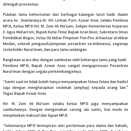
ditengah presentasi.
Puluhan tamu kehormatan dari berbagai kalangan turut hadir dalam
acara ini. Diantaranya Dr. KH. Letnan Purn. Azwar Anas selaku Pembina
MP3I, Ketua MP3I KH. M. Zein Ali Ma’sum, Sekjen Kementerian Koperasi
Ir. Agus Muharrom, Bupati Kutai Timur Bapak Isran Noor, Sekretaris Dinas
Pendidikan Bogor, Ustaz Ali Akbar Pimpinan Pon-Pes al-Kautsar al-Akbar
Medan, seluruh pengasuh/pimpinan pesantren se-Indonesia, segenap
stakeholder
Nurul Iman, dan para tamu undangan.
Rangkaian acara diisi dengan sambutan oleh beberapa tamu yang hadir.
Pembina MP3I, Bapak Azwar Anas sangat mengapresiasi Pesantren
Nurul Iman dengan segala perkembangannya.
“Santri saat ini tidak boleh hanya menyampaikan fatwa-fatwa dan hadist
saja dengan mengharapkan sedekah (amplop) kepada orang lain.”
Tegas Bapak Azwar Anas.
KH. M. Zein Ali Ma’sum selaku ketua MP3I juga menyampaikan
sambutannya. Dengan mengenakan sarung ala santri, kiai muda ini
menjelaskan maksud dan tujuan MP3I.
“Sebenarnya MP3I terinspirasi dari pertemuan para ulama dan habaib,