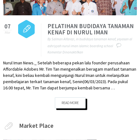
PELATIHAN BUDIDAYA TANAMAN
07
KENAF DI NURUL IMAN
Mar
By
Salman Alfarezi
,
in
budidaya tanaman kenaf
,
yayasan al
ashriyyah nurul iman islamic boarding school
Komentar Dinonaktifkan
pada
PELATIHAN
Nurul Iman News._ Setelah beberapa pekan lalu founder perusahaan
BUDIDAYA
Affordable Adobes Mr. Tim Tan mengenalkan beragam manfaat tanaman
TANAMAN
kenaf, kini beliau kembali mengunjungi Nurul Iman untuk melanjutkan
KENAF
pembelajaran terkait tanaman kenaf, Senin(06/03/2023). Pada pukul
DI
16.00 tepat, Mr. Tim Tan dapat berjumpa kembali bersama …
NURUL
IMAN
READ MORE
Market Place