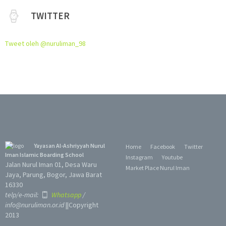
TWITTER
Tweet oleh @nuruliman_98
Yayasan Al-Ashriyyah Nurul
Home
Facebook
Twitter
Iman Islamic Boarding School
Instagram
Youtube
Jalan Nurul Iman 01, Desa Waru
Market Place Nurul Iman
Jaya, Parung, Bogor, Jawa Barat
16330
telp/e-mail:
Whatsapp
/
info@nuruliman.or.id
||Copyright
2013