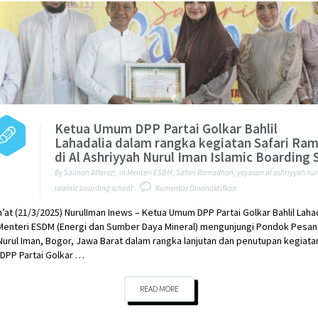
Ketua Umum DPP Partai Golkar Bahlil
Lahadalia dalam rangka kegiatan Safari Ra
di Al Ashriyyah Nurul Iman Islamic Boarding 
By
Salman Alfarezi
,
in
Menteri ESDM
,
Safari Ramadhan
,
yayasan al ashriyyah nu
pada
islamic boarding school
Komentar Dinonaktifkan
Ketua
’at (21/3/2025) NurulIman Inews – Ketua Umum DPP Partai Golkar Bahlil Laha
Umum
Menteri ESDM (Energi dan Sumber Daya Mineral) mengunjungi Pondok Pesant
DPP
Nurul Iman, Bogor, Jawa Barat dalam rangka lanjutan dan penutupan kegiatan
Partai
DPP Partai Golkar …
Golkar
Bahlil
Lahadalia dalam
READ MORE
rangka
kegiatan