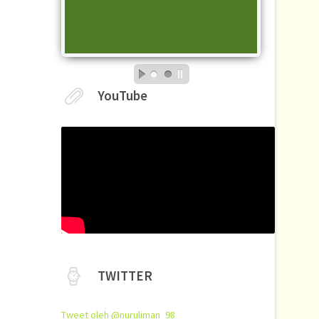
YouTube
TWITTER
Tweet oleh @nuruliman_98