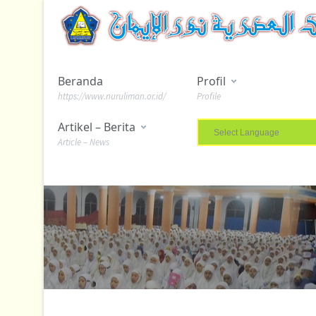
Beranda
Profil
https://www.nuruliman.or.id/
Profile
Artikel – Berita
Article – News