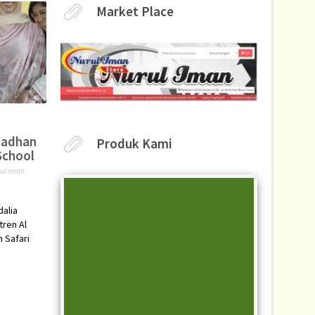
Market Place
madhan
Produk Kami
School
rul iman
dalia
ren Al
 Safari