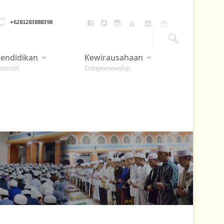
+6281283888398
endidikan
Kewirausahaan
ational
Entrepreneurship