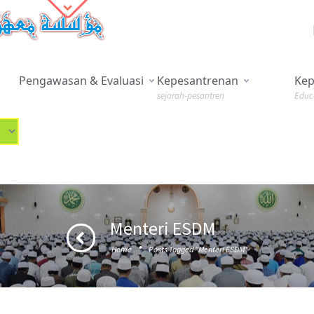
Pengawasan & Evaluasi
Kepesantrenan
Kep
sejarah-pesantren
Educ
Menteri ESDM
·
Home
Posts Tagged "Menteri ESDM"