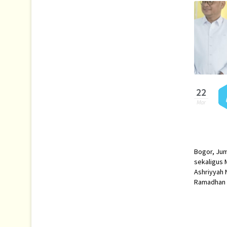
22
Mar
Bogor, Jum
sekaligus 
Ashriyyah 
Ramadhan 