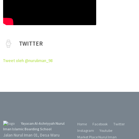
TWITTER
Tweet oleh @nuruliman_98
Yayasan Al-Ashriyyah Nurul
Home
Facebook
Twitter
Iman Islamic Boarding School
Instagram
Youtube
Jalan Nurul Iman 01, Desa Waru
Market Place Nurul Iman