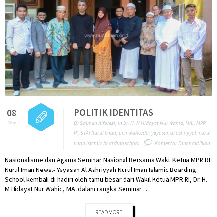
POLITIK IDENTITAS
08
Nov
By
Salman Alfarezi
,
in
Dr. H. M Hidayat Nur Wahid
,
MA.
,
MPR
RI
,
STAI Nurul Iman
,
umi waheeda
,
yayasan al ashriyyah nurul
pa
iman islamic boarding school
Komentar Dinonaktifkan
PO
Nasionalisme dan Agama Seminar Nasional Bersama Wakil Ketua MPR RI
ID
Nurul Iman News.- Yayasan Al Ashriyyah Nurul Iman Islamic Boarding
School kembali di hadiri oleh tamu besar dari Wakil Ketua MPR RI, Dr. H.
M Hidayat Nur Wahid, MA. dalam rangka Seminar …
READ MORE