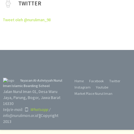
TWITTER
Tweet oleh @nuruliman_98
Yayasan Al-Ashriyyah Nurul
Home
Facebook
Twitter
Iman Islamic Boarding School
Instagram
Youtube
Jalan Nurul Iman 01, Desa Waru
Market Place Nurul Iman
Jaya, Parung, Bogor, Jawa Barat
16330
telp/e-mail:
Whatsapp
/
info@nuruliman.or.id
||Copyright
2013