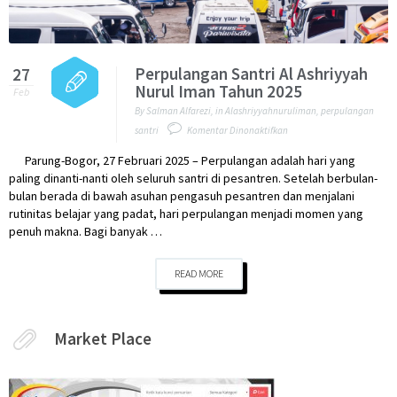
Perpulangan Santri Al Ashriyyah
27
Nurul Iman Tahun 2025
Feb
By
Salman Alfarezi
,
in
Alashriyyahnuruliman
,
perpulangan
pada
santri
Komentar Dinonaktifkan
Perpulangan
Parung-Bogor, 27 Februari 2025 – Perpulangan adalah hari yang
Santri
paling dinanti-nanti oleh seluruh santri di pesantren. Setelah berbulan-
Al
bulan berada di bawah asuhan pengasuh pesantren dan menjalani
Ashriyyah
rutinitas belajar yang padat, hari perpulangan menjadi momen yang
Nurul
penuh makna. Bagi banyak …
Iman
Tahun
2025
READ MORE
Market Place