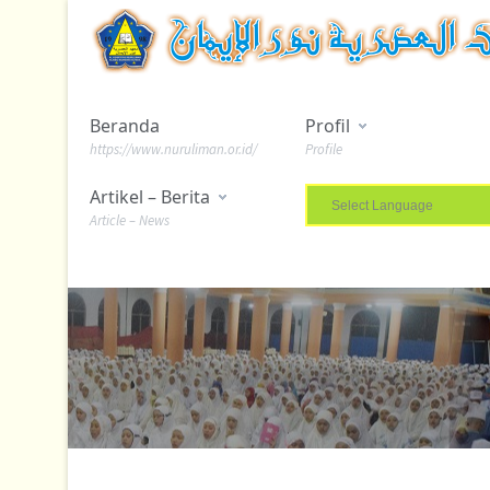
Beranda
Profil
https://www.nuruliman.or.id/
Profile
Artikel – Berita
Article – News