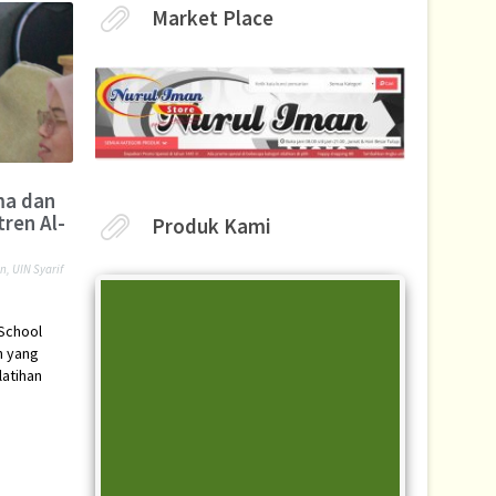
Market Place
ma dan
ren Al-
Produk Kami
en
,
UIN Syarif
 School
n yang
latihan