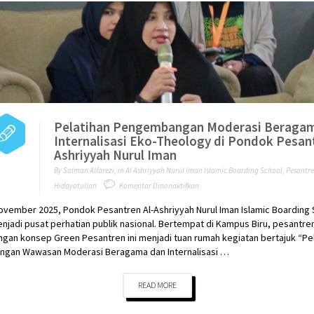
Pelatihan Pengembangan Moderasi Beraga
Internalisasi Eko-Theology di Pondok Pesant
Ashriyyah Nurul Iman
By
Salman Alfarezi
,
in
Al Ashriyyah Nurul Iman Islamic Boarding School
,
Pesantr
pada
Hidayatullah
Komentar Dinonaktifkan
Pelatihan
ovember 2025, Pondok Pesantren Al-Ashriyyah Nurul Iman Islamic Boarding
Pengembangan
njadi pusat perhatian publik nasional. Bertempat di Kampus Biru, pesantre
Moderasi
ngan konsep Green Pesantren ini menjadi tuan rumah kegiatan bertajuk “Pe
Beragama
gan Wawasan Moderasi Beragama dan Internalisasi …
dan
Internalisasi
Eko-
READ MORE
Theology
di