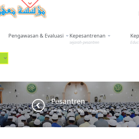
Pengawasan & Evaluasi
Kepesantrenan
Kep
sejarah-pesantren
Educ
Pesantren
·
Home
Posts Tagged "Pesantren"