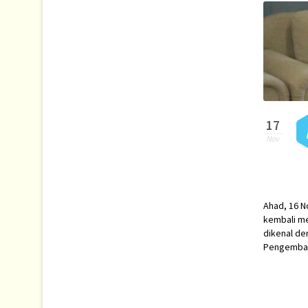
17
Nov
Ahad, 16 N
kembali me
dikenal de
Pengemban