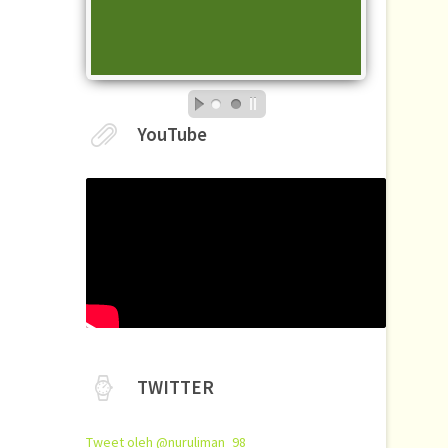
YouTube
TWITTER
Tweet oleh @nuruliman_98