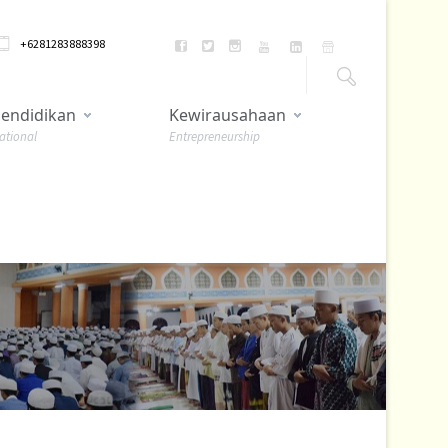
+6281283888398
endidikan
Kewirausahaan
ational
Entrepreneurship